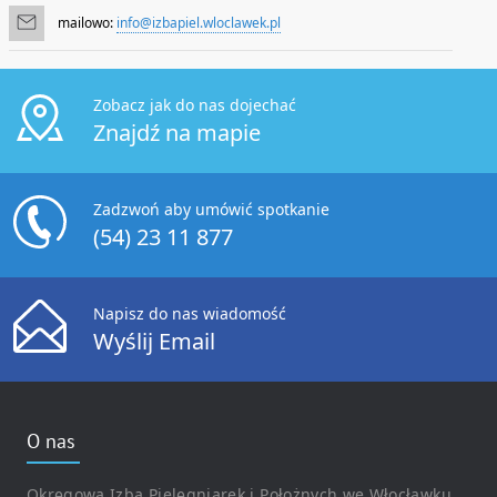
mailowo:
info@izbapiel.wloclawek.pl
Zobacz jak do nas dojechać
Znajdź na mapie
Zadzwoń aby umówić spotkanie
(54) 23 11 877
Napisz do nas wiadomość
Wyślij Email
O nas
Okręgowa Izba Pielęgniarek i Położnych we Włocławku