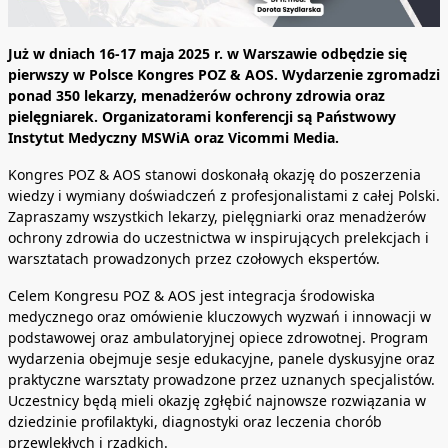
Już w dniach 16-17 maja 2025 r. w Warszawie odbędzie się
pierwszy w Polsce Kongres POZ & AOS. Wydarzenie zgromadzi
ponad 350 lekarzy, menadżerów ochrony zdrowia oraz
pielęgniarek. Organizatorami konferencji są Państwowy
Instytut Medyczny MSWiA oraz Vicommi Media.
Kongres POZ & AOS stanowi doskonałą okazję do poszerzenia
wiedzy i wymiany doświadczeń z profesjonalistami z całej Polski.
Zapraszamy wszystkich lekarzy, pielęgniarki oraz menadżerów
ochrony zdrowia do uczestnictwa w inspirujących prelekcjach i
warsztatach prowadzonych przez czołowych ekspertów.
Celem Kongresu POZ & AOS jest integracja środowiska
medycznego oraz omówienie kluczowych wyzwań i innowacji w
podstawowej oraz ambulatoryjnej opiece zdrowotnej. Program
wydarzenia obejmuje sesje edukacyjne, panele dyskusyjne oraz
praktyczne warsztaty prowadzone przez uznanych specjalistów.
Uczestnicy będą mieli okazję zgłębić najnowsze rozwiązania w
dziedzinie profilaktyki, diagnostyki oraz leczenia chorób
przewlekłych i rzadkich.